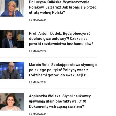
Dr Lucyna Kulińska: Wywłaszczenie
Polaków już zaraz! Jak bronić się przed
utratą wolnej Polski?
10 MAJA 2024
Prof. Antoni Dudek: Będą obiecywać
dochód gwarantowny?! Czeka nas
powrót rozdawnictwa bez hamulców?
10 MAJA 2024
Marcin Rola: Szokujące słowa słynnego
polskiego polityka! Politycy wraz z
rodzinami gotowi do ewakuacji z
Polski?!
10 MAJA 2024
Agnieszka Wolska: Słynni naukowcy
ujawniają utajnione fakty ws. C19!
Dokumenty wstrząsną światem?
10 MAJA 2024