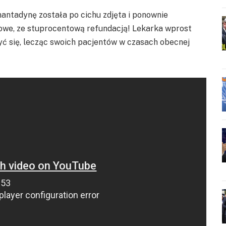
mantadynę została po cichu zdjęta i ponownie
sowe, ze stuprocentową refundacją! Lekarka wprost
yć się, lecząc swoich pacjentów w czasach obecnej