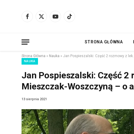
Facebook
X
YouTube
TikTok
(Twitter)
STRONA GŁÓWNA
Strona Główna
»
Nauka
»
Jan Pospieszalski: Część 2 rozmowy z lek
NAUKA
Jan Pospieszalski: Część 2
Mieszczak-Woszczyną – o am
13 sierpnia 2021