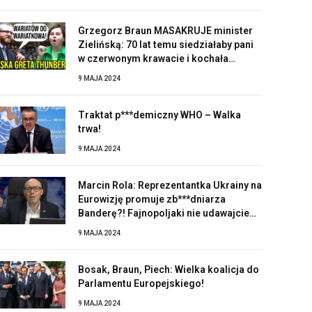
Grzegorz Braun MASAKRUJE minister
Zielińską: 70 lat temu siedziałaby pani
w czerwonym krawacie i kochała
Stalina!
9 MAJA 2024
Traktat p***demiczny WHO – Walka
trwa!
9 MAJA 2024
Marcin Rola: Reprezentantka Ukrainy na
Eurowizję promuje zb***dniarza
Banderę?! Fajnopoljaki nie udawajcie
zaskoczonych!
9 MAJA 2024
Bosak, Braun, Piech: Wielka koalicja do
Parlamentu Europejskiego!
9 MAJA 2024