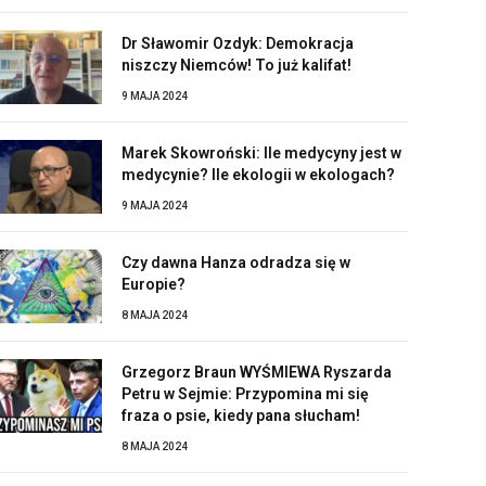
Dr Sławomir Ozdyk: Demokracja
niszczy Niemców! To już kalifat!
9 MAJA 2024
Marek Skowroński: Ile medycyny jest w
medycynie? Ile ekologii w ekologach?
9 MAJA 2024
Czy dawna Hanza odradza się w
Europie?
8 MAJA 2024
Grzegorz Braun WYŚMIEWA Ryszarda
Petru w Sejmie: Przypomina mi się
fraza o psie, kiedy pana słucham!
8 MAJA 2024