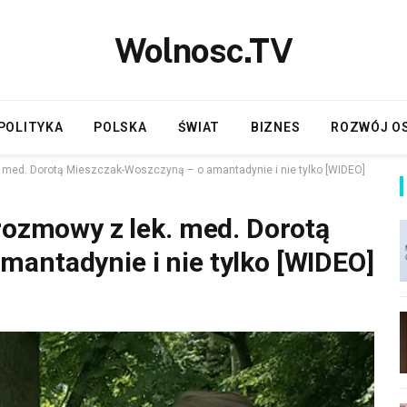
Wolnosc.TV
POLITYKA
POLSKA
ŚWIAT
BIZNES
ROZWÓJ O
. med. Dorotą Mieszczak-Woszczyną – o amantadynie i nie tylko [WIDEO]
 rozmowy z lek. med. Dorotą
antadynie i nie tylko [WIDEO]