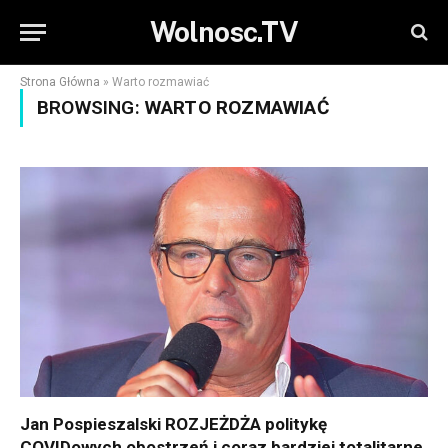
Wolnosc.TV
Strona Główna
»
Warto rozmawiać
BROWSING:
WARTO ROZMAWIAĆ
Jan Pospieszalski ROZJEŻDŻA politykę
COVIDowych obostrzeń i coraz bardziej totalitarne