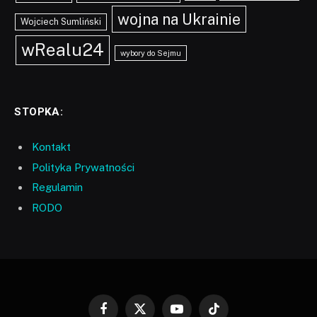
wojna na Ukrainie
Wojciech Sumliński
wRealu24
wybory do Sejmu
STOPKA:
Kontakt
Polityka Prywatności
Regulamin
RODO
Facebook
X
YouTube
TikTok