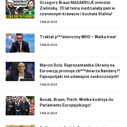
Grzegorz Braun MASAKRUJE minister
Zielińską: 70 lat temu siedziałaby pani w
czerwonym krawacie i kochała Stalina!
9 MAJA 2024
Traktat p***demiczny WHO – Walka trwa!
9 MAJA 2024
Marcin Rola: Reprezentantka Ukrainy na
Eurowizję promuje zb***dniarza Banderę?!
Fajnopoljaki nie udawajcie zaskoczonych!
9 MAJA 2024
Bosak, Braun, Piech: Wielka koalicja do
Parlamentu Europejskiego!
9 MAJA 2024