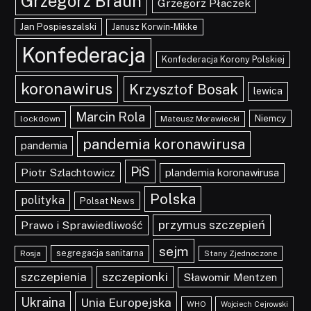
Grzegorz Braun
Grzegorz Płaczek
Jan Pospieszalski
Janusz Korwin-Mikke
Konfederacja
Konfederacja Korony Polskiej
koronawirus
Krzysztof Bosak
lewica
Marcin Rola
Niemcy
lockdown
Mateusz Morawiecki
pandemia koronawirusa
pandemia
PiS
Piotr Szlachtowicz
plandemia koronawirusa
Polska
polityka
Polsat News
przymus szczepień
Prawo i Sprawiedliwość
sejm
segregacja sanitarna
Rosja
Stany Zjednoczone
szczepionki
szczepienia
Sławomir Mentzen
Ukraina
Unia Europejska
WHO
Wojciech Cejrowski