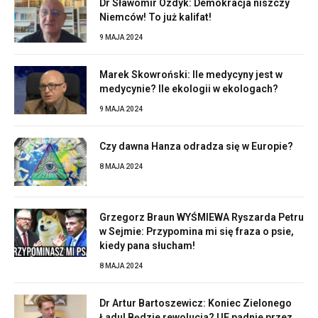
Dr Sławomir Ozdyk: Demokracja niszczy
Niemców! To już kalifat!
9 MAJA 2024
Marek Skowroński: Ile medycyny jest w
medycynie? Ile ekologii w ekologach?
9 MAJA 2024
Czy dawna Hanza odradza się w Europie?
8 MAJA 2024
Grzegorz Braun WYŚMIEWA Ryszarda Petru
w Sejmie: Przypomina mi się fraza o psie,
kiedy pana słucham!
8 MAJA 2024
Dr Artur Bartoszewicz: Koniec Zielonego
Ładu! Będzie rewolucja? UE padnie przez