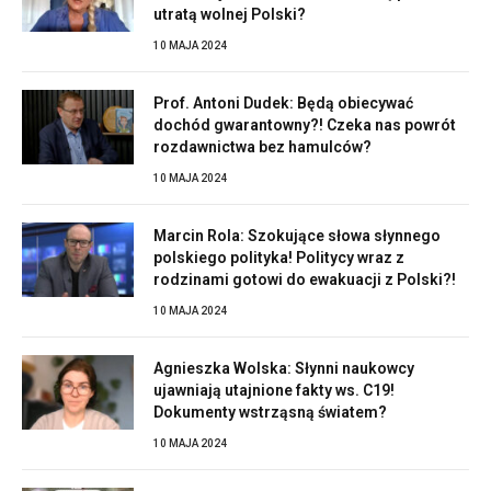
utratą wolnej Polski?
10 MAJA 2024
Prof. Antoni Dudek: Będą obiecywać
dochód gwarantowny?! Czeka nas powrót
rozdawnictwa bez hamulców?
10 MAJA 2024
Marcin Rola: Szokujące słowa słynnego
polskiego polityka! Politycy wraz z
rodzinami gotowi do ewakuacji z Polski?!
10 MAJA 2024
Agnieszka Wolska: Słynni naukowcy
ujawniają utajnione fakty ws. C19!
Dokumenty wstrząsną światem?
10 MAJA 2024