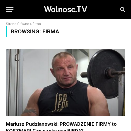
Wolnosc.TV
Strona Główna
»
firma
BROWSING:
FIRMA
Mariusz Pudzianowski: PROWADZENIE FIRMY to
KOSZMAR! Czy czeka nas BIEDA?