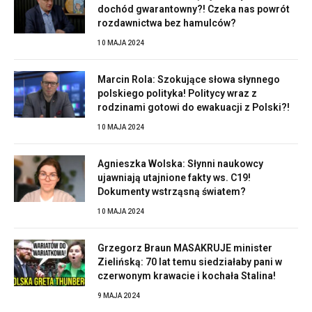
dochód gwarantowny?! Czeka nas powrót
rozdawnictwa bez hamulców?
10 MAJA 2024
Marcin Rola: Szokujące słowa słynnego
polskiego polityka! Politycy wraz z
rodzinami gotowi do ewakuacji z Polski?!
10 MAJA 2024
Agnieszka Wolska: Słynni naukowcy
ujawniają utajnione fakty ws. C19!
Dokumenty wstrząsną światem?
10 MAJA 2024
Grzegorz Braun MASAKRUJE minister
Zielińską: 70 lat temu siedziałaby pani w
czerwonym krawacie i kochała Stalina!
9 MAJA 2024