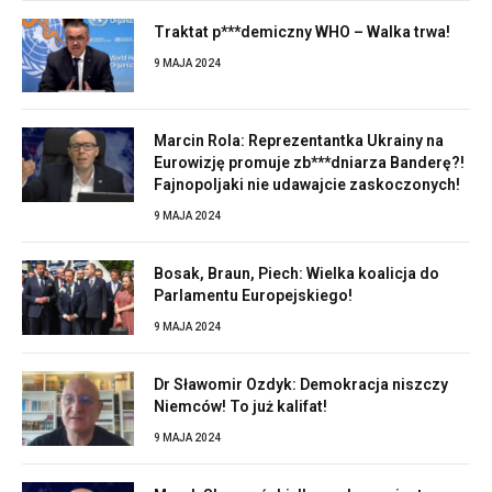
Traktat p***demiczny WHO – Walka trwa!
9 MAJA 2024
Marcin Rola: Reprezentantka Ukrainy na
Eurowizję promuje zb***dniarza Banderę?!
Fajnopoljaki nie udawajcie zaskoczonych!
9 MAJA 2024
Bosak, Braun, Piech: Wielka koalicja do
Parlamentu Europejskiego!
9 MAJA 2024
Dr Sławomir Ozdyk: Demokracja niszczy
Niemców! To już kalifat!
9 MAJA 2024