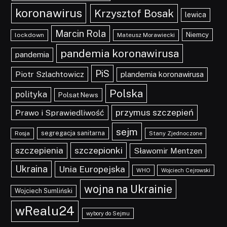
koronawirus
Krzysztof Bosak
lewica
Marcin Rola
Niemcy
lockdown
Mateusz Morawiecki
pandemia koronawirusa
pandemia
PiS
Piotr Szlachtowicz
plandemia koronawirusa
Polska
polityka
Polsat News
przymus szczepień
Prawo i Sprawiedliwość
sejm
segregacja sanitarna
Rosja
Stany Zjednoczone
szczepionki
szczepienia
Sławomir Mentzen
Ukraina
Unia Europejska
WHO
Wojciech Cejrowski
wojna na Ukrainie
Wojciech Sumliński
wRealu24
wybory do Sejmu