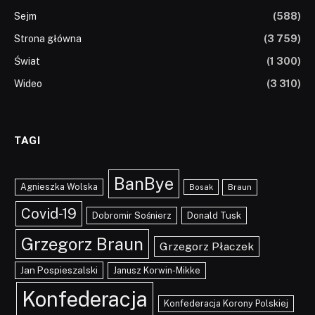
Sejm
(588)
Strona główna
(3 759)
Świat
(1 300)
Wideo
(3 310)
TAGI
BanBye
Agnieszka Wolska
Braun
Bosak
Covid-19
Dobromir Sośnierz
Donald Tusk
Grzegorz Braun
Grzegorz Płaczek
Jan Pospieszalski
Janusz Korwin-Mikke
Konfederacja
Konfederacja Korony Polskiej