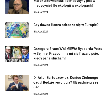
Marek Skowroński: Ile medycyny jest w
medycynie? Ile ekologii w ekologach?
9 MAJA 2024
Czy dawna Hanza odradza się w Europie?
8 MAJA 2024
Grzegorz Braun WYŚMIEWA Ryszarda Petru
w Sejmie: Przypomina mi się fraza o psie,
kiedy pana słucham!
8 MAJA 2024
Dr Artur Bartoszewicz: Koniec Zielonego
Ładu! Będzie rewolucja? UE padnie przez
Ład!
8 MAJA 2024