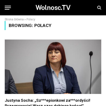
Wolnosc.TV
Strona Główna
»
Polacy
BROWSING:
POLACY
Justyna Socha: „Sz***epionkowi za***ordyści!
Przegrywacie! Wasz czas dobiega końca!”