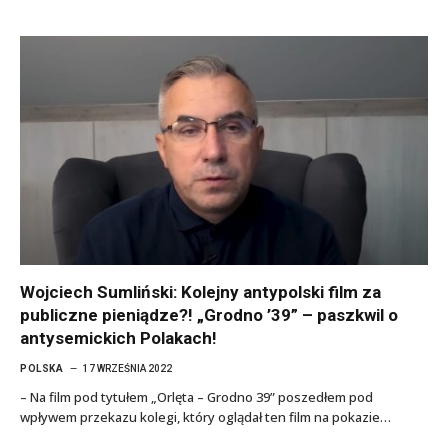
Wojciech Sumliński: Kolejny antypolski film za
publiczne pieniądze?! „Grodno ’39” – paszkwil o
antysemickich Polakach!
POLSKA
17 WRZEŚNIA 2022
– Na film pod tytułem „Orlęta – Grodno 39” poszedłem pod
wpływem przekazu kolegi, który oglądał ten film na pokazie…