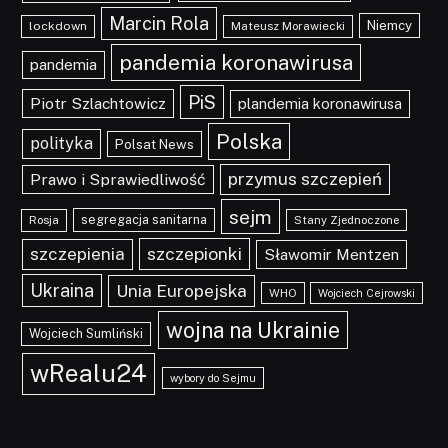
Marcin Rola
Niemcy
lockdown
Mateusz Morawiecki
pandemia koronawirusa
pandemia
PiS
Piotr Szlachtowicz
plandemia koronawirusa
Polska
polityka
Polsat News
przymus szczepień
Prawo i Sprawiedliwość
sejm
segregacja sanitarna
Rosja
Stany Zjednoczone
szczepionki
szczepienia
Sławomir Mentzen
Ukraina
Unia Europejska
WHO
Wojciech Cejrowski
wojna na Ukrainie
Wojciech Sumliński
wRealu24
wybory do Sejmu