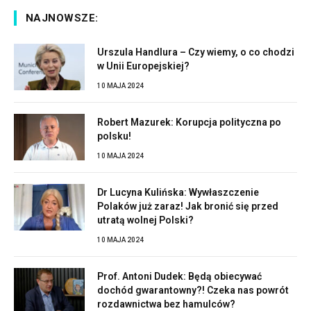
NAJNOWSZE:
Urszula Handlura – Czy wiemy, o co chodzi
w Unii Europejskiej?
10 MAJA 2024
Robert Mazurek: Korupcja polityczna po
polsku!
10 MAJA 2024
Dr Lucyna Kulińska: Wywłaszczenie
Polaków już zaraz! Jak bronić się przed
utratą wolnej Polski?
10 MAJA 2024
Prof. Antoni Dudek: Będą obiecywać
dochód gwarantowny?! Czeka nas powrót
rozdawnictwa bez hamulców?