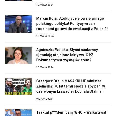
10 MAJA 2024
Marcin Rola: Szokujące słowa słynnego
polskiego polityka! Politycy wraz z
rodzinami gotowi do ewakuacji z Polski?!
10 MAJA 2024
Agnieszka Wolska: Słynni naukowcy
ujawniają utajnione fakty ws. C19!
Dokumenty wstrząsną światem?
10 MAJA 2024
Grzegorz Braun MASAKRUJE minister
Zielińską: 70 lat temu siedziałaby pani w
czerwonym krawacie i kochała Stalina!
9 MAJA 2024
Traktat p***demiczny WHO – Walka trwa!