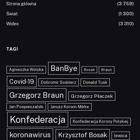
Strona główna
(3 759)
Świat
(1 300)
Wideo
(3 310)
TAGI
BanBye
Agnieszka Wolska
Braun
Bosak
Covid-19
Dobromir Sośnierz
Donald Tusk
Grzegorz Braun
Grzegorz Płaczek
Jan Pospieszalski
Janusz Korwin-Mikke
Konfederacja
Konfederacja Korony Polskiej
koronawirus
Krzysztof Bosak
lewica