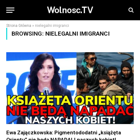
Wolnosc.TV
Strona Główna
»
nielegalni imigranci
BROWSING:
NIELEGALNI IMIGRANCI
Ewa Zajączkowska: Pigmentododatni „książęta
Orientu” nie będą NAPADALI naszych kobiet!