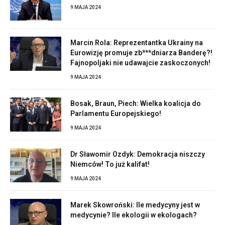
9 MAJA 2024
Marcin Rola: Reprezentantka Ukrainy na
Eurowizję promuje zb***dniarza Banderę?!
Fajnopoljaki nie udawajcie zaskoczonych!
9 MAJA 2024
Bosak, Braun, Piech: Wielka koalicja do
Parlamentu Europejskiego!
9 MAJA 2024
Dr Sławomir Ozdyk: Demokracja niszczy
Niemców! To już kalifat!
9 MAJA 2024
Marek Skowroński: Ile medycyny jest w
medycynie? Ile ekologii w ekologach?